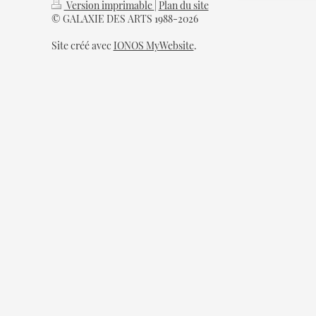
Version imprimable
|
Plan du site
© GALAXIE DES ARTS 1988-2026
Site créé avec
IONOS MyWebsite
.