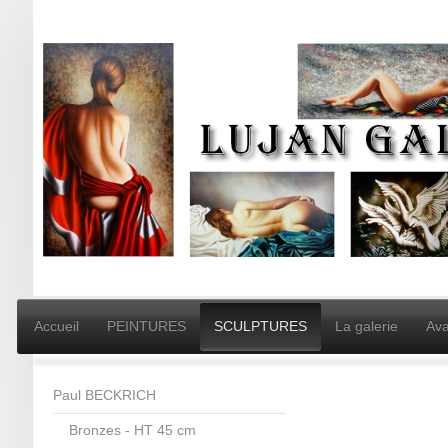
Accueil
PEINTURES
SCULPTURES
La galerie
Ava
Paul BECKRICH
Bronzes - HT 45 cm