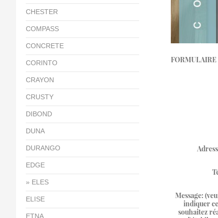
CHESTER
COMPASS
CONCRETE
FORMULAIRE 
CORINTO
CRAYON
CRUSTY
DIBOND
DUNA
Adress
DURANGO
EDGE
T
ELES
Message: (veu
ELISE
indiquer c
souhaitez réa
ETNA