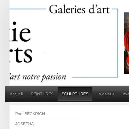
Accueil
PEINTURES
SCULPTURES
La galerie
Ava
Paul BECKRICH
JOSEPHA