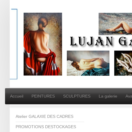
Accueil
PEINTURES
SCULPTURES
La galerie
Ava
Atelier GALAXIE DES CADRES
PROMOTIONS DESTOCKAGES