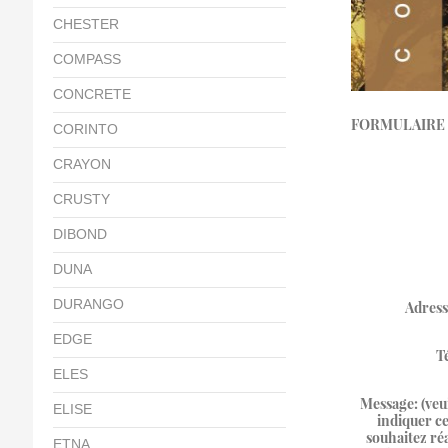
CHESTER
COMPASS
CONCRETE
FORMULAIRE 
CORINTO
CRAYON
CRUSTY
DIBOND
DUNA
DURANGO
Adress
EDGE
T
ELES
Message: (veu
ELISE
indiquer c
souhaitez réa
ETNA