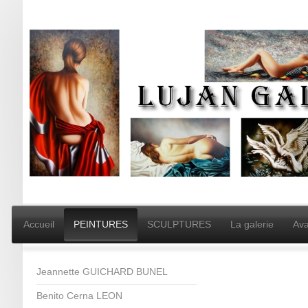
Accueil
PEINTURES
SCULPTURES
La galerie
Ava
Jeannette GUICHARD BUNEL
Benito Cerna LEON