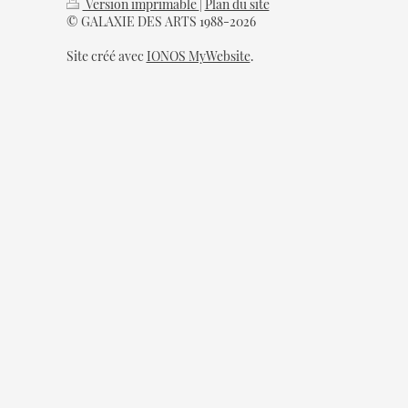
Version imprimable
|
Plan du site
© GALAXIE DES ARTS 1988-2026
Site créé avec
IONOS MyWebsite
.