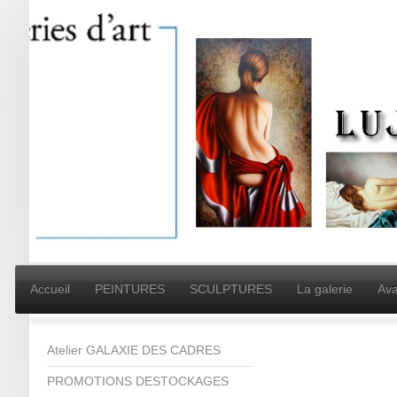
Accueil
PEINTURES
SCULPTURES
La galerie
Ava
Atelier GALAXIE DES CADRES
PROMOTIONS DESTOCKAGES