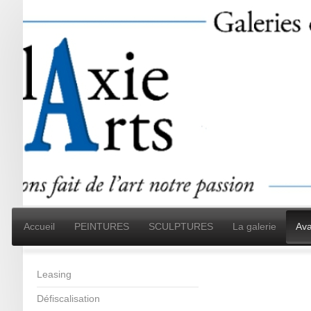
Accueil
PEINTURES
SCULPTURES
La galerie
Ava
Leasing
Défiscalisation