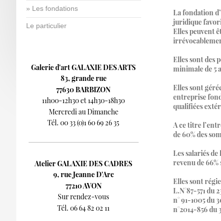
Les fondations
La fondation d
juridique favor
Le particulier
Elles peuvent ê
irrévocablement
Elles sont des 
Galerie d'art GALAXIE DES ARTS
minimale de 5 
83, grande rue
Elles sont géré
77630 BARBIZON
entreprise fond
11h00-12h30 et 14h30-18h30
qualifiées extér
Mercredi au Dimanche
Tél. 00 33 (0)1 60 69 26 35
A ce titre l’en
de 60% des som
Les salariés de
revenu de 66% 
Atelier GALAXIE DES CADRES
9, rue Jeanne D'Arc
Elles sont régie
77210 AVON
L.N°87-571 du 2
Sur rendez-vous
n° 91-1005 du 3
Tél. 06 64 82 02 11
n°2014-856 du 31