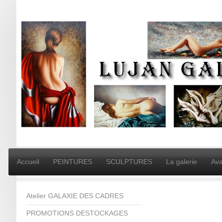
Accueil
PEINTURES
SCULPTURES
La galerie
Ava
Atelier GALAXIE DES CADRES
PROMOTIONS DESTOCKAGES