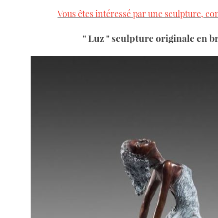
Vous êtes intéressé par une sculpture, co
" Luz " sculpture originale en 