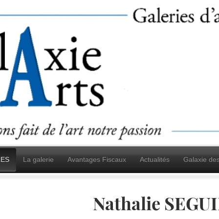
ES
La galerie
Avantages Fiscaux
Actualités
Galaxie de
Nathalie SEGU