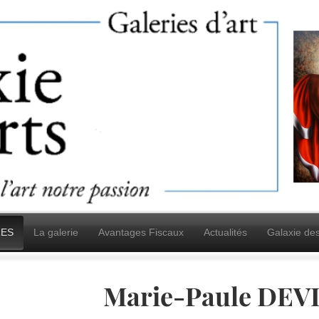
ES
La galerie
Avantages Fiscaux
Actualités
Galaxie de
Marie-Paule DEV