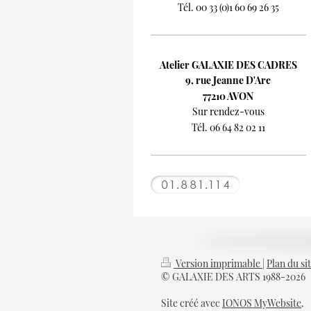
Tél. 00 33 (0)1 60 69 26 35
Atelier GALAXIE DES CADRES
9, rue Jeanne D'Arc
77210 AVON
Sur rendez-vous
Tél. 06 64 82 02 11
Version imprimable
|
Plan du si
© GALAXIE DES ARTS 1988-2026
Site créé avec
IONOS MyWebsite
.