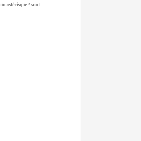
d'un astérisque
*
sont