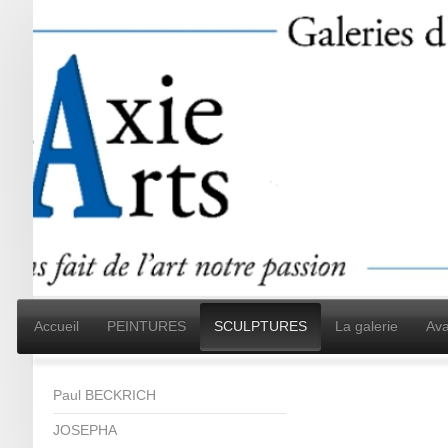
Accueil
PEINTURES
SCULPTURES
La galerie
Ava
Paul BECKRICH
JOSEPHA