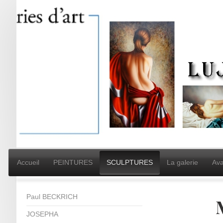
Accueil
PEINTURES
SCULPTURES
La galerie
Ava
Paul BECKRICH
JOSEPHA