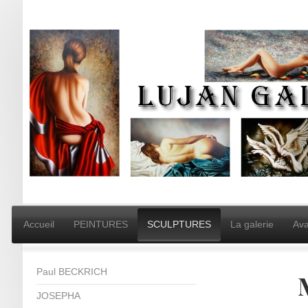
Accueil
PEINTURES
SCULPTURES
La galerie
Ava
Paul BECKRICH
JOSEPHA