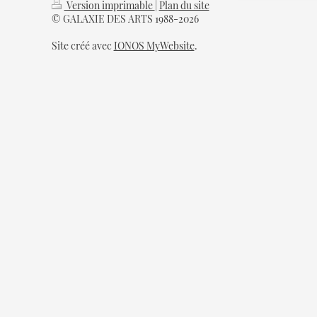
Version imprimable
|
Plan du site
© GALAXIE DES ARTS 1988-2026
Site créé avec
IONOS MyWebsite
.