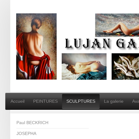
Accueil
PEINTURES
SCULPTURES
La galerie
Ava
Paul BECKRICH
JOSEPHA